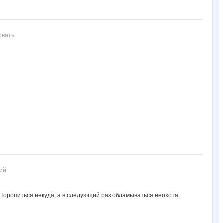
овать
ий
К. Торопиться некуда, а в следующий раз обламываться неохота.