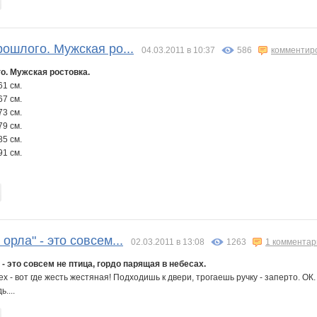
рошлого. Мужская ро...
04.03.2011 в 10:37
586
комментир
о. Мужская ростовка.
61 см.
67 см.
73 см.
79 см.
85 см.
91 см.
орла" - это совсем...
02.03.2011 в 13:08
1263
1 комментар
- это совсем не птица, гордо парящая в небесах.
ех - вот где жесть жестяная! Подходишь к двери, трогаешь ручку - заперто. О
....