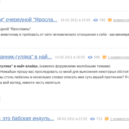
" очередной "Яросла...
16.02.2011 в 15:05
780
комменти
едной "Ярославны".
к животному и требовать от него человеческого отношения к себе - как минимум
анник-гуляка" в най...
14.02.2011 в 10:55
598
1 комментар
гуляка" в найт-клабах.
(навеяно форумскими жалобными темами)
! Нижайше прошу вас проследовать со мной для выяснения некоторых обстоя
 вы столь любезны в нескольких словах описать мне суть вашей претензии? Я
а мой взгляд, имеете честь являться.
это бабская индуль...
09.02.2011 в 21:55
713
1 коммент