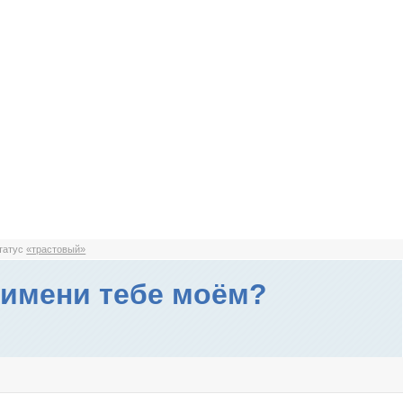
статус
«трастовый»
 имени тебе моём?