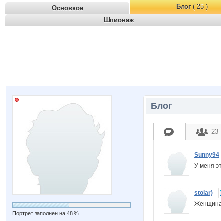
Блог
( 25 )
Основное
Шпионаж
Блог
23
Sunny94
У меня э
stolar)
Женщина 
Портрет заполнен на 48 %