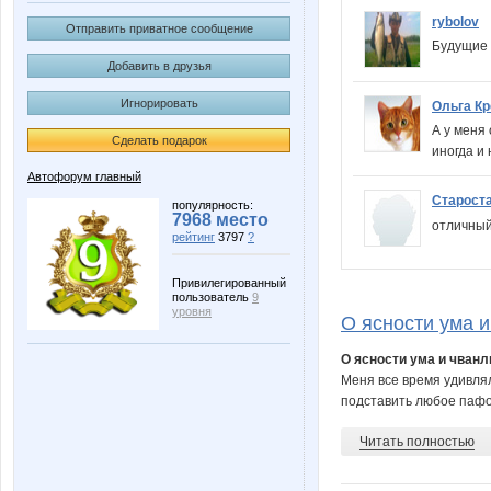
rybolov
Отправить приватное сообщение
Будущие б
Добавить в друзья
Игнорировать
Ольга Кр
А у меня
Сделать подарок
иногда и
Автофорум главный
Старост
популярность:
7968 место
отличный 
рейтинг
3797
?
Привилегированный
пользователь
9
уровня
О ясности ума и
О ясности ума и чванл
Меня все время удивляли
подставить любое пафо
Читать полностью