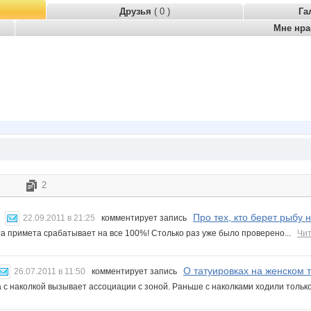
Друзья
( 0 )
Га
Мне нр
2
Про тех, кто берет рыбу н
22.09.2011 в 21:25
комментирует запись
та примета срабатывает на все 100%! Столько раз уже было проверено...
Чит
О татуировках на женском т
26.07.2011 в 11:50
комментирует запись
с наколкой вызывает ассоциации с зоной. Раньше с наколками ходили только