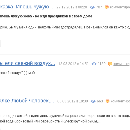
казка. Ипешь чужую...
27.12.2012 в 00:20
707
комментиро
Ипешь чужую жену - не жди праздников в своем доме
рию. Был у меня один знакомый-песдострадалец. Познакомился он как-то с од
.
ы ели свежий воздух...
18.03.2012 в 14:51
1130
комменти
ежий воздух" (с) моё.
лке Любой человек,...
03.03.2012 в 19:30
663
комментир
 проводит хотя бы один день с удочкой на реке или озере, если он вволю н
ной воде бронзовый или серебристый блеск крупной рыбы,...