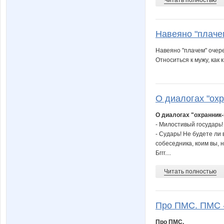
Читать полностью
Навеяно "плачем
Навеяно "плачем" очер
Относиться к мужу, как 
О диалогах "охр
О диалогах "охранник-
- Милостивый государь
- Сударь! Не будете ли
собеседника, коим вы, н
Бггг....
Читать полностью
Про ПМС. ПМС - 
Про ПМС.