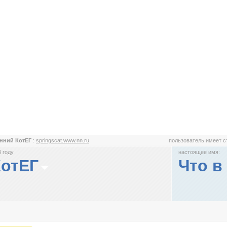
нний КотЕГ
:
springscat.www.nn.ru
пользователь имеет 
 году
настоящее имя:
КотЕГ
Что в