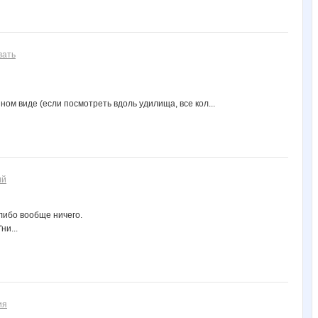
вать
ном виде (если посмотреть вдоль удилища, все кол...
ий
 либо вообще ничего.
ни...
ия