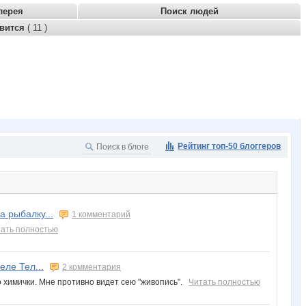
лерея
Поиск людей
авится
( 11 )
Рейтинг топ-50 блоггеров
а рыбалку...
1 комментарий
ать полностью
еле Тел...
2 комментария
 химички. Мне противно видет сею "живопись".
Читать полностью