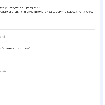
 для услаждения взора мужского.
ько внутри, т.е. (применительно к заголовку) - в душе, а не на коже.
арий
я "самодостаточными".
арий