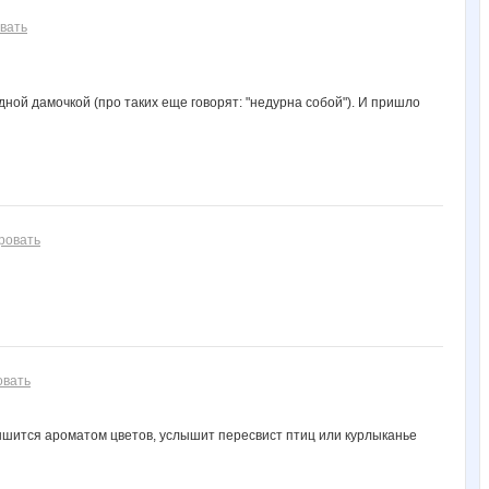
вать
ной дамочкой (про таких еще говорят: "недурна собой"). И пришло
ровать
овать
адышится ароматом цветов, услышит пересвист птиц или курлыканье