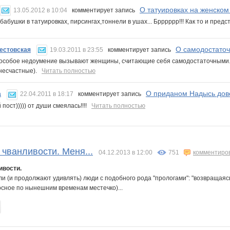
О татуировках на женском 
13.05.2012 в 10:04
комментирует запись
абушки в татуировках, пирсингах,тоннели в ушах... Брррррр!!! Как то и предс
О самодостаточ
естовская
19.03.2011 в 23:55
комментирует запись
 особое недоумение вызывают женщины, считающие себя самодостаточными. 
 несчастные).
Читать полностью
О приданом Надысь дове
а
22.04.2011 в 18:17
комментирует запись
пост))))) от души смеялась!!!!
Читать полностью
 чванливости. Меня...
04.12.2013 в 12:00
751
комментиро
ивости.
 (и продолжают удивлять) люди с подобного рода "прологами": "возвращаясь из .
сное по нынешним временам местечко)...