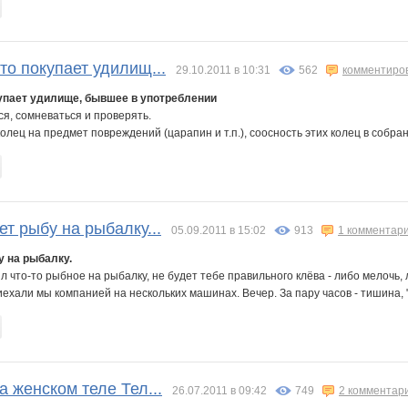
кто покупает удилищ...
29.10.2011 в 10:31
562
комментиро
купает удилище, бывшее в употреблении
я, сомневаться и проверять.
лец на предмет повреждений (царапин и т.п.), соосность этих колец в собран
ет рыбу на рыбалку...
05.09.2011 в 15:02
913
1 комментар
у на рыбалку.
ял что-то рыбное на рыбалку, не будет тебе правильного клёва - либо мелочь,
ехали мы компанией на нескольких машинах. Вечер. За пару часов - тишина, "
а женском теле Тел...
26.07.2011 в 09:42
749
2 комментар