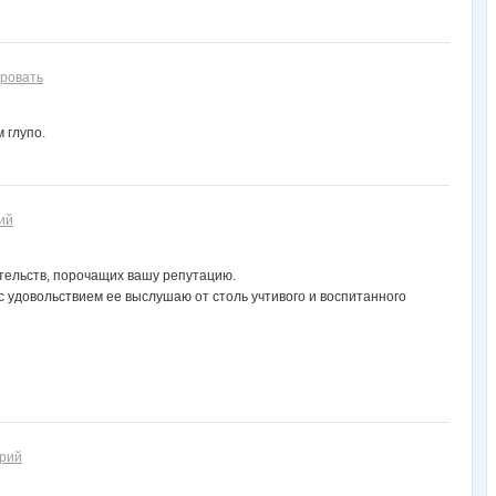
ровать
 глупо.
ий
тельств, порочащих вашу репутацию.
 с удовольствием ее выслушаю от столь учтивого и воспитанного
арий