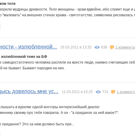
ком теле
говорили мудрецы древности. Тело женщины - храм вдвойне, ибо служит еще и
 "малевать" на внешних стенах храма - святотатство, символика рисовалась тол
ости - излюбленной...
16.03.2011 в 13:35
638
1 коммент
- излюбленной теме на БФ
е самодостаточного человека распяли на кресте люди, наивно считающие себ
 не бывает. Бывают пародии на них.
ысь довелось мне ус...
11.03.2011 в 10:25
731
1 коммент
слышать в курилке одной конторы интереснейший диалог.
лемяннику своему про тебя говорила. А он - "а приданое за ней какое?".
кое приданое? Это за ним должно быть при...