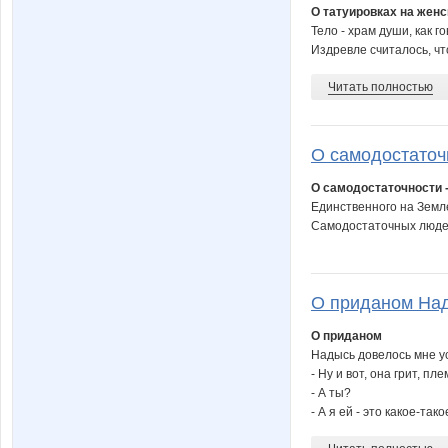
О татуировках на женс
Тело - храм души, как 
Издревле считалось, что
Читать полностью
О самодостаточн
О самодостаточности 
Единственного на Земл
Самодостаточных людей
О приданом Над
О приданом
Надысь довелось мне у
- Ну и вот, она грит, п
- А ты?
- А я ей - это какое-та